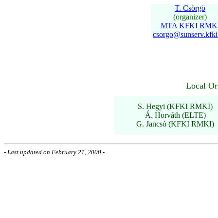
T. Csörgö
(organizer)
MTA
KFKI
RMK
csorgo@sunserv.kfki
Local Or
S. Hegyi (KFKI RMKI)
Á. Horváth (ELTE)
G. Jancsó (KFKI RMKI)
- Last updated on February 21, 2000 -